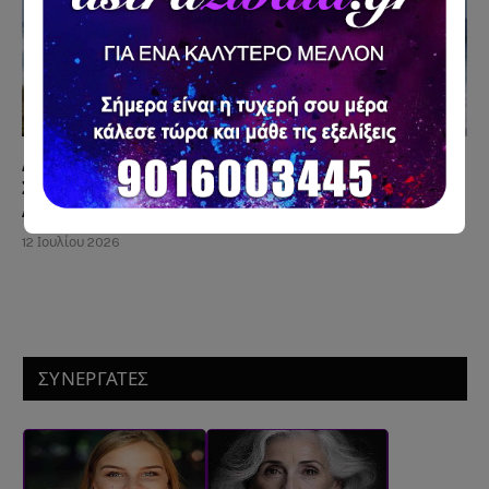
Δεν σου Στέλνει, αλλά σε Σκέφτεται Κάθε Μέρα; Η
Συμπεριφορά που Μπερδεύει Χιλιάδες
Ανθρώπους
12 Ιουλίου 2026
ΣΥΝΕΡΓΑΤΕΣ