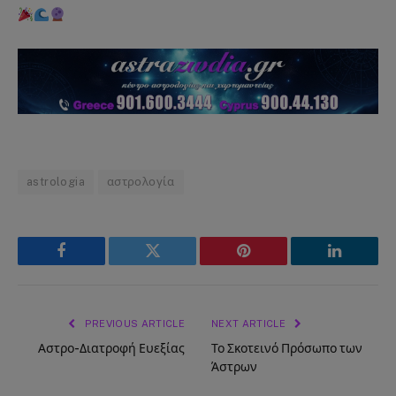
astrologia
αστρολογία
Facebook
Twitter
Pinterest
LinkedIn
PREVIOUS ARTICLE
NEXT ARTICLE
Αστρο-Διατροφή Ευεξίας
Το Σκοτεινό Πρόσωπο των
Άστρων