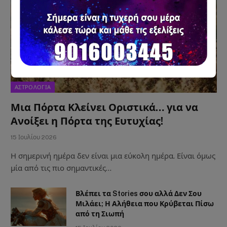
ΑΣΤΡΟΛΟΓΙΑ
Μια Πόρτα Κλείνει Οριστικά… για να
Ανοίξει η Πόρτα της Ευτυχίας!
15 Ιουλίου 2026
Η σημερινή ημέρα δεν είναι μια εύκολη ημέρα. Είναι όμως
μία από τις πιο σημαντικές…
Βλέπει τα Stories σου αλλά Δεν Σου
Μιλάει; Η Αλήθεια που Κρύβεται Πίσω
από τη Σιωπή