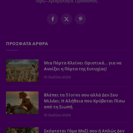
Ταρώ – Αριθμολογία, Ωροσκόπος.
Facebook
X
Pinterest
(Twitter)
ΠΡΟΣΦΑΤΑ ΑΡΘΡΑ
Μια Πόρτα Κλείνει Οριστικά… για να
Ανοίξει η Πόρτα της Ευτυχίας!
15 Ιουλίου 2026
Βλέπει τα Stories σου αλλά Δεν Σου
Μιλάει; Η Αλήθεια που Κρύβεται Πίσω
από τη Σιωπή
15 Ιουλίου 2026
Σκέφτεται Γάμο Μαζί σου ή Απλώς Δεν