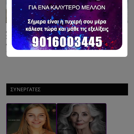
Δεν σου Στέλνει, αλλά σε Σκέφτεται Κάθε Μέρα; Η
Συμπεριφορά που Μπερδεύει Χιλιάδες
Ανθρώπους
12 Ιουλίου 2026
ΣΥΝΕΡΓΑΤΕΣ