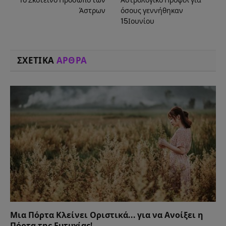
Το Σκοτεινό Πρόσωπο των
Αστρολογικό Προφίλ για
Άστρων
όσους γεννήθηκαν
15Ιουνίου
ΣΧΕΤΙΚΑ
ΑΡΘΡΑ
Μια Πόρτα Κλείνει Οριστικά… για να Ανοίξει η
Πόρτα της Ευτυχίας!