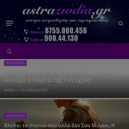
ΑΣΤΡΟΛΟΓΙΑ
Μια Πόρτα Κλείνει Οριστικά… για να
Ανοίξει η Πόρτα της Ευτυχίας!
MARIA
15 Ιουλίου 2026
ΑΣΤΡΟΛΟΓΙΑ
Βλέπει τα Stories σου αλλά Δεν Σου Μιλάει; Η