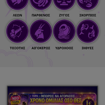
ΛΈΩΝ
ΠΑΡΘΈΝΟΣ
ΖΥΓΌΣ
ΣΚΟΡΠΙΌΣ
ΤΟΞΌΤΗΣ
ΑΙΓΌΚΕΡΩΣ
ΥΔΡΟΧΌΟΣ
ΙΧΘΎΕΣ