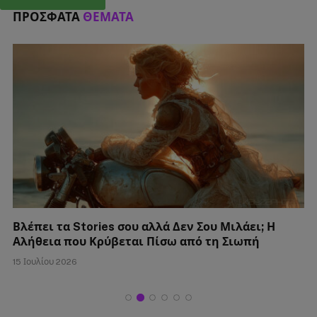
ΠΡΌΣΦΑΤΑ
ΘΈΜΑΤΑ
Σκέφτεται Γάμο Μαζί σου ή Απλώς Δεν Θέλει να
σε Χάσει;
15 Ιουλίου 2026