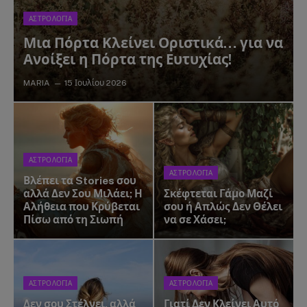
ΑΣΤΡΟΛΟΓΙΑ
Μια Πόρτα Κλείνει Οριστικά… για να
Ανοίξει η Πόρτα της Ευτυχίας!
MARIA
15 Ιουλίου 2026
ΑΣΤΡΟΛΟΓΙΑ
ΑΣΤΡΟΛΟΓΙΑ
Βλέπει τα Stories σου
αλλά Δεν Σου Μιλάει; Η
Σκέφτεται Γάμο Μαζί
Αλήθεια που Κρύβεται
σου ή Απλώς Δεν Θέλει
Πίσω από τη Σιωπή
να σε Χάσει;
ΑΣΤΡΟΛΟΓΙΑ
ΑΣΤΡΟΛΟΓΙΑ
Δεν σου Στέλνει, αλλά
Γιατί Δεν Κλείνει Αυτό