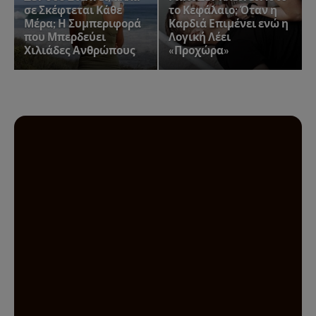
σε Σκέφτεται Κάθε
το Κεφάλαιο; Όταν η
Μέρα; Η Συμπεριφορά
Καρδιά Επιμένει ενώ η
που Μπερδεύει
Λογική Λέει
Χιλιάδες Ανθρώπους
«Προχώρα»