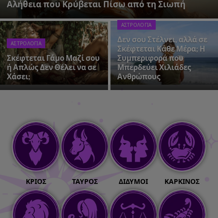
Αλήθεια που Κρύβεται Πίσω από τη Σιωπή
ΑΣΤΡΟΛΟΓΙΑ
Δεν σου Στέλνει, αλλά σε
ΑΣΤΡΟΛΟΓΙΑ
Σκέφτεται Κάθε Μέρα; Η
Σκέφτεται Γάμο Μαζί σου
Συμπεριφορά που
ή Απλώς Δεν Θέλει να σε
Μπερδεύει Χιλιάδες
Χάσει;
Ανθρώπους
ΚΡΙΌΣ
ΤΑΎΡΟΣ
ΔΊΔΥΜΟΙ
ΚΑΡΚΊΝΟΣ