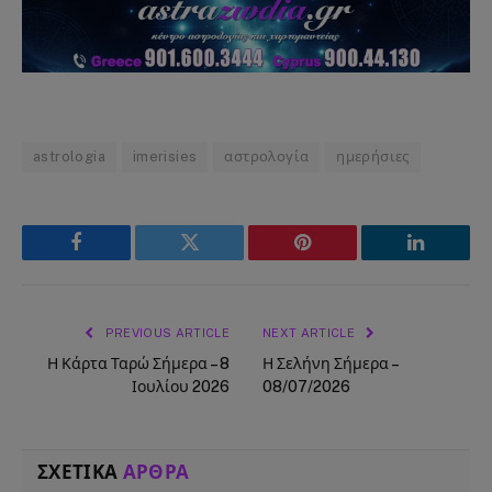
astrologia
imerisies
αστρολογία
ημερήσιες
Facebook
Twitter
Pinterest
LinkedIn
PREVIOUS ARTICLE
NEXT ARTICLE
Η Κάρτα Ταρώ Σήμερα – 8
Η Σελήνη Σήμερα –
Ιουλίου 2026
08/07/2026
ΣΧΕΤΙΚΑ
ΑΡΘΡΑ