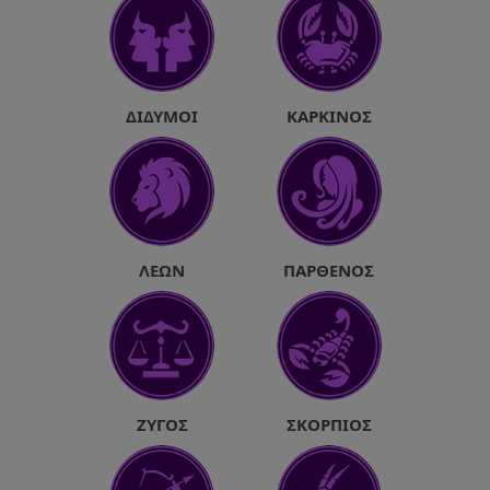
ΔΊΔΥΜΟΙ
ΚΑΡΚΊΝΟΣ
ΛΈΩΝ
ΠΑΡΘΈΝΟΣ
ΖΥΓΌΣ
ΣΚΟΡΠΙΌΣ