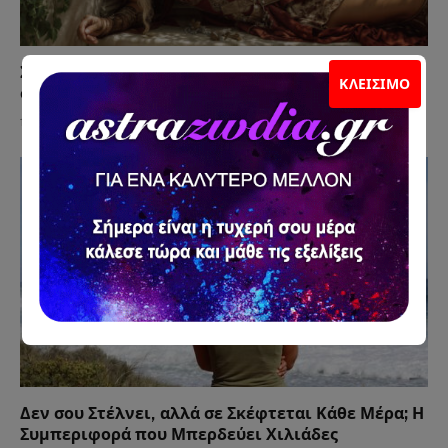
Σκέφτεται Γάμο Μαζί σου ή Απλώς Δεν Θέλει να
ΚΛΕΊΣΙΜΟ
σε Χάσει;
15 Ιουλίου 2026
Δεν σου Στέλνει, αλλά σε Σκέφτεται Κάθε Μέρα; Η
Συμπεριφορά που Μπερδεύει Χιλιάδες