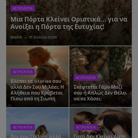
ΑΣΤΡΟΛΟΓΙΑ
Μια Πόρτα Κλείνει Οριστικά… για να
Ανοίξει η Πόρτα της Ευτυχίας!
MARIA
15 Ιουλίου 2026
ΑΣΤΡΟΛΟΓΙΑ
ΑΣΤΡΟΛΟΓΙΑ
Βλέπει τα Stories σου
αλλά Δεν Σου Μιλάει; Η
Σκέφτεται Γάμο Μαζί
Αλήθεια που Κρύβεται
σου ή Απλώς Δεν Θέλει
Πίσω από τη Σιωπή
να σε Χάσει;
ΑΣΤΡΟΛΟΓΙΑ
ΑΣΤΡΟΛΟΓΙΑ
Δεν σου Στέλνει, αλλά
Γιατί Δεν Κλείνει Αυτό