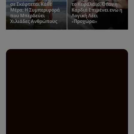
σε Σκέφτεται Κάθε
το Κεφάλαιο; Όταν η
Μέρα; Η Συμπεριφορά
Καρδιά Επιμένει ενώ η
που Μπερδεύει
Λογική Λέει
Χιλιάδες Ανθρώπους
«Προχώρα»