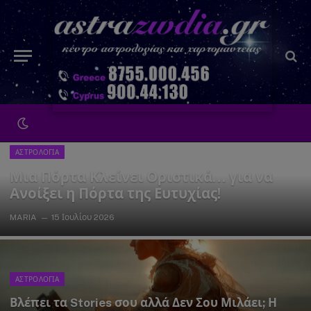
ΑΣΤΡΟΛΟΓΙΑ
Μια Πόρτα Κλείνει Οριστικά… για να
Ανοίξει η Πόρτα της Ευτυχίας!
MARIA
15 Ιουλίου 2026
ΑΣΤΡΟΛΟΓΙΑ
Βλέπει τα Stories σου αλλά Δεν Σου Μιλάει; Η