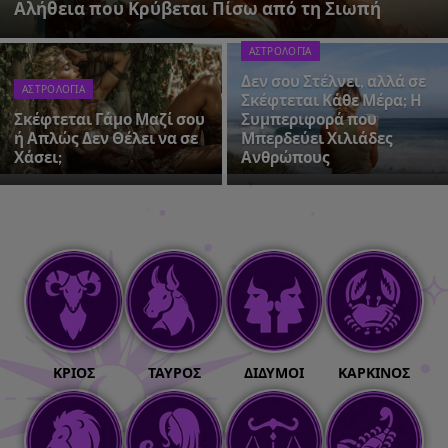
Αλήθεια που Κρύβεται Πίσω από τη Σιωπή
ΑΣΤΡΟΛΟΓΙΑ
Δεν σου Στέλνει, αλλά σε
ΑΣΤΡΟΛΟΓΙΑ
Σκέφτεται Κάθε Μέρα; Η
Σκέφτεται Γάμο Μαζί σου
Συμπεριφορά που
ή Απλώς Δεν Θέλει να σε
Μπερδεύει Χιλιάδες
Χάσει;
Ανθρώπους
ΚΡΙΌΣ
ΤΑΎΡΟΣ
ΔΊΔΥΜΟΙ
ΚΑΡΚΊΝΟΣ