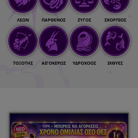
ΛΈΩΝ
ΠΑΡΘΈΝΟΣ
ΖΥΓΌΣ
ΣΚΟΡΠΙΌΣ
ΤΟΞΌΤΗΣ
ΑΙΓΌΚΕΡΩΣ
ΥΔΡΟΧΌΟΣ
ΙΧΘΎΕΣ