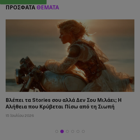
ΠΡΌΣΦΑΤΑ
ΘΈΜΑΤΑ
Σκέφτεται Γάμο Μαζί σου ή Απλώς Δεν Θέλει να
σε Χάσει;
15 Ιουλίου 2026