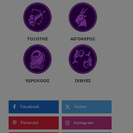
ΤΟΞΌΤΗΣ
ΑΙΓΌΚΕΡΩΣ
ΥΔΡΟΧΌΟΣ
ΙΧΘΎΕΣ
Facebook
Twitter
Pinterest
Instagram