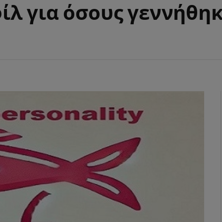
λ για όσους γεννήθηκα