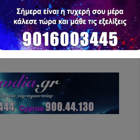
γενέθλιά σας περιλαμβάνουν τους Sir Richard
en, Irving Wallace, Philip Roth, Bruce Willis,
και Michael Bergin.
ς -ASTRAZWDIAGR 9016003444