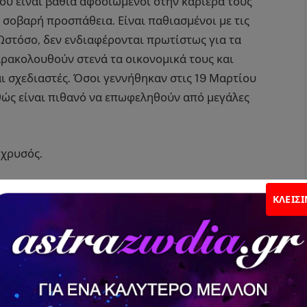
ου είναι βαθιά αφοσιωμένοι στην καριέρα τους
ια σοβαρή προσπάθεια. Είναι παθιασμένοι με τις
 Ωστόσο, δεν ενδιαφέρονται πρωτίστως για τα
αρακολουθούν στενά τα οικονομικά τους και
αι σχεδιαστές. Όσοι γεννήθηκαν στις 19 Μαρτίου
αθώς είναι πιθανό να επωφεληθούν από μεγάλες
 χρυσός.
ΚΛΕΊΣ
η Κυριακή, η Δευτέρα και η Πέμπτη.
κής αλλαγής είναι 1, 10, 19, 28, 37,46,55,64,73