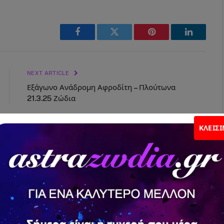
Facebook
Twitter
Pinterest
LinkedIn
NEXT ARTICLE
Εξάγωνο Ανάδρομη Αφροδίτη – Πλούτωνα
21.3.25 Ζώδια
ΚΛΕΊΣ