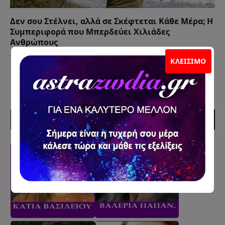
Δεν σου Στέλνει, αλλά σε Σκέφτεται Κάθε Μέρα; Η
Συμπεριφορά που Μπερδεύει Χιλιάδες
Ανθρώπους
12 Ιουλίου 2026
ΚΛΕΊΣΙΜΟ
ΣΥΝΕΡΓΑΤΕΣ