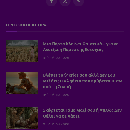
Facebook
X
Pinterest
(Twitter)
ΠΡΟΣΦΑΤΑ ΑΡΘΡΑ
Μια Πόρτα Κλείνει Οριστικά… για να
Ανοίξει η Πόρτα της Ευτυχίας!
15 Ιουλίου 2026
Βλέπει τα Stories σου αλλά Δεν Σου
Μιλάει; Η Αλήθεια που Κρύβεται Πίσω
από τη Σιωπή
15 Ιουλίου 2026
Σκέφτεται Γάμο Μαζί σου ή Απλώς Δεν
Θέλει να σε Χάσει;
15 Ιουλίου 2026