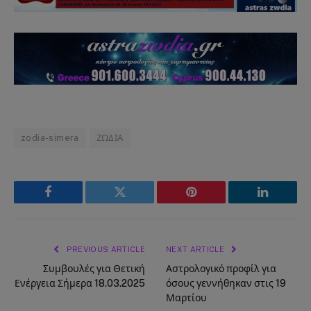
zodia-simera
ΖΩΔΙΑ
Facebook
Twitter
Pinterest
LinkedIn
PREVIOUS ARTICLE
NEXT ARTICLE
Συμβουλές για Θετική
Αστρολογικό προφίλ για
Ενέργεια Σήμερα 18.03.2025
όσους γεννήθηκαν στις 19
Μαρτίου