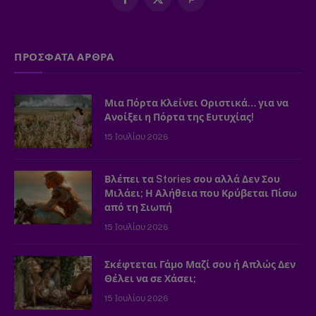
Facebook
X
Pinterest
(Twitter)
ΠΡΟΣΦΑΤΑ ΑΡΘΡΑ
Μια Πόρτα Κλείνει Οριστικά… για να
Ανοίξει η Πόρτα της Ευτυχίας!
15 Ιουλίου 2026
Βλέπει τα Stories σου αλλά Δεν Σου
Μιλάει; Η Αλήθεια που Κρύβεται Πίσω
από τη Σιωπή
15 Ιουλίου 2026
Σκέφτεται Γάμο Μαζί σου ή Απλώς Δεν
Θέλει να σε Χάσει;
15 Ιουλίου 2026