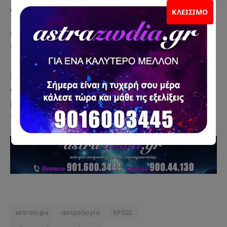
απροετοίμαστο.
ΚΛΕΊΣΙΜΟ
Κάλεσε τώρα στο
9016003444 από Ελλάδα
και στο
90044130 από Κύπρο
Μάθε τι σημαίνει πραγματικά ο Κρόνος για τη δική
σου ζωή, τις σχέσεις, τα επαγγελματικά και το
μέλλον σου. Γιατί όταν γνωρίζεις… έχεις πάντα το
προβάδισμα.
astrologia
αστρολογία
ΚΡΙΟΣ