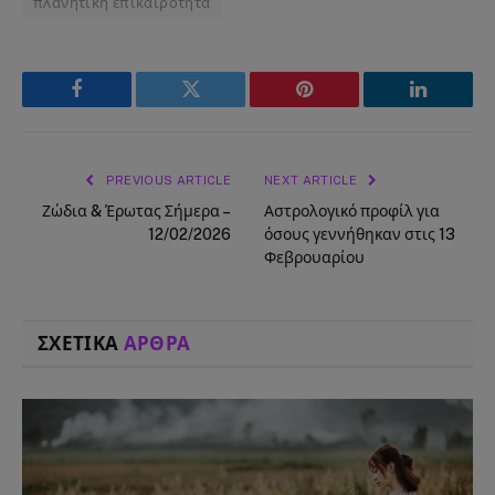
πλανητική επικαιρότητα
Facebook
Twitter
Pinterest
LinkedIn
PREVIOUS ARTICLE
NEXT ARTICLE
Ζώδια & Έρωτας Σήμερα –
Αστρολογικό προφίλ για
12/02/2026
όσους γεννήθηκαν στις 13
Φεβρουαρίου
ΣΧΕΤΙΚΑ
ΑΡΘΡΑ