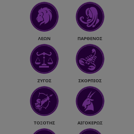
ΛΈΩΝ
ΠΑΡΘΈΝΟΣ
ΖΥΓΌΣ
ΣΚΟΡΠΙΌΣ
ΤΟΞΌΤΗΣ
ΑΙΓΌΚΕΡΩΣ