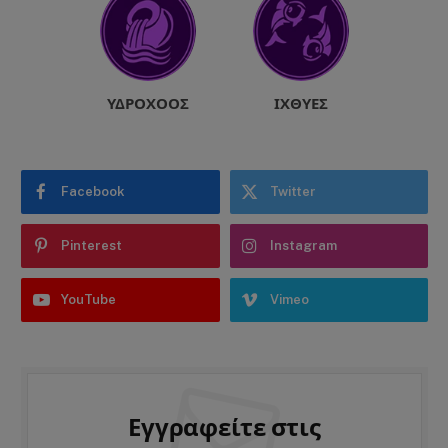
ΥΔΡΟΧΌΟΣ
ΙΧΘΎΕΣ
Facebook
Twitter
Pinterest
Instagram
YouTube
Vimeo
Εγγραφείτε στις