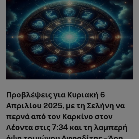
Προβλέψεις για
Κυριακή 6
Απριλίου 2025
, με τη
Σελήνη να
περνά από τον Καρκίνο στον
Λέοντα στις 7:34
και τη
λαμπερή
όψη τριγώνου Αφροδίτης – Άρη