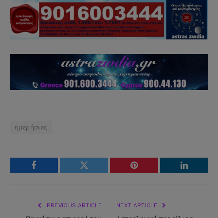
ημερήσιες
Facebook
Twitter
Pinterest
LinkedIn
PREVIOUS ARTICLE
NEXT ARTICLE