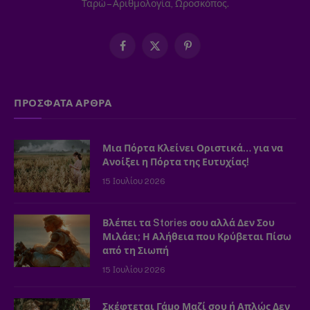
Ταρώ – Αριθμολογία, Ωροσκόπος.
Facebook
X
Pinterest
(Twitter)
ΠΡΟΣΦΑΤΑ ΑΡΘΡΑ
Μια Πόρτα Κλείνει Οριστικά… για να
Ανοίξει η Πόρτα της Ευτυχίας!
15 Ιουλίου 2026
Βλέπει τα Stories σου αλλά Δεν Σου
Μιλάει; Η Αλήθεια που Κρύβεται Πίσω
από τη Σιωπή
15 Ιουλίου 2026
Σκέφτεται Γάμο Μαζί σου ή Απλώς Δεν