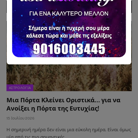
ΠΡΟΣΦΑΤΑ ΑΡΘΡΑ
ΑΣΤΡΟΛΟΓΙΑ
Μια Πόρτα Κλείνει Οριστικά… για να
Ανοίξει η Πόρτα της Ευτυχίας!
15 Ιουλίου 2026
Η σημερινή ημέρα δεν είναι μια εύκολη ημέρα. Είναι όμως
μία από τις πιο σημαντικές…