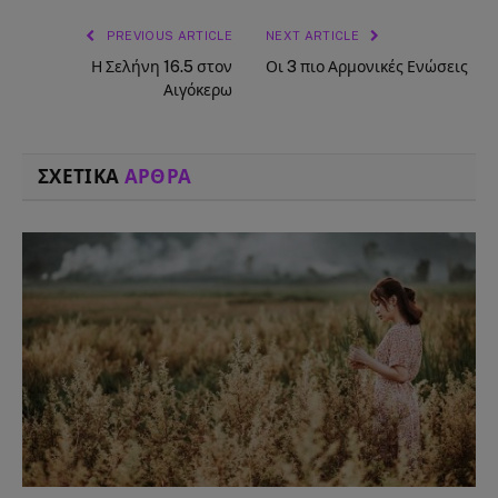
PREVIOUS ARTICLE
NEXT ARTICLE
Η Σελήνη 16.5 στον
Οι 3 πιο Αρμονικές Ενώσεις
Αιγόκερω
ΣΧΕΤΙΚΑ
ΑΡΘΡΑ