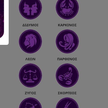
ΔΊΔΥΜΟΙ
ΚΑΡΚΊΝΟΣ
ΛΈΩΝ
ΠΑΡΘΈΝΟΣ
ΖΥΓΌΣ
ΣΚΟΡΠΙΌΣ