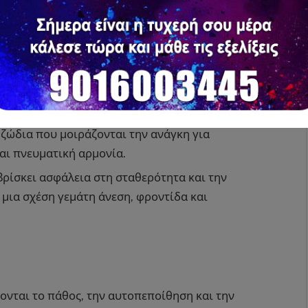
ισθητικά ζώδια που κατανοούν την ανάγκη για
τους είναι γεμάτη ένταση, πάθος και αμοιβαία
ζώδια που μοιράζονται την ανάγκη για
αι πνευματική αρμονία.
ρίσκει ασφάλεια στη σταθερότητα και την
μια σχέση γεμάτη άνεση, φροντίδα και
νται το πάθος, την αυτοπεποίθηση και την