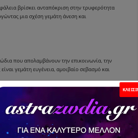
φάλεια βρίσκει ανταπόκριση στην τρυφερότητα
ργώντας μια σχέση γεμάτη άνεση και
ζώδια που απολαμβάνουν την επικοινωνία, την
 είναι γεμάτη ευγένεια, αμοιβαίο σεβασμό και
μα πνεύματα που εκτιμούν την ελευθερία, τη
ΚΛΕΊΣ
 είναι γεμάτη ενθουσιασμό και πνευματική
μων συναντά την ενεργητικότητα του Κριού,
μητισμό, νέες εμπειρίες και αμοιβαία