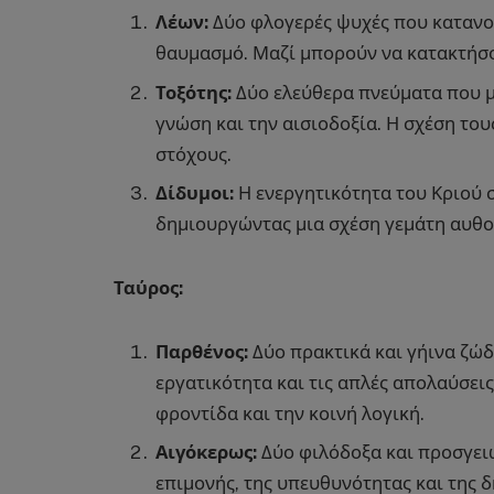
Λέων:
Δύο φλογερές ψυχές που κατανοο
θαυμασμό. Μαζί μπορούν να κατακτήσο
Τοξότης:
Δύο ελεύθερα πνεύματα που μο
γνώση και την αισιοδοξία. Η σχέση του
στόχους.
Δίδυμοι:
Η ενεργητικότητα του Κριού 
δημιουργώντας μια σχέση γεμάτη αυθορ
Ταύρος:
Παρθένος:
Δύο πρακτικά και γήινα ζώδ
εργατικότητα και τις απλές απολαύσεις
φροντίδα και την κοινή λογική.
Αιγόκερως:
Δύο φιλόδοξα και προσγει
επιμονής, της υπευθυνότητας και της 