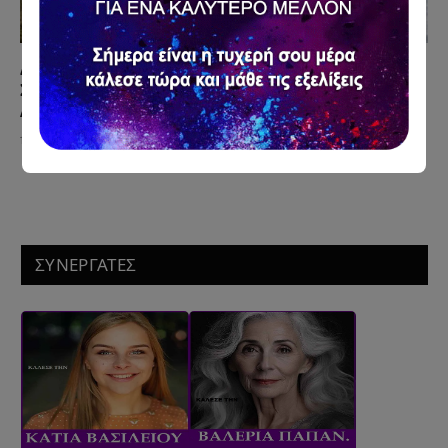
Δεν σου Στέλνει, αλλά σε Σκέφτεται Κάθε Μέρα; Η
Συμπεριφορά που Μπερδεύει Χιλιάδες
Ανθρώπους
12 Ιουλίου 2026
ΣΥΝΕΡΓΑΤΕΣ