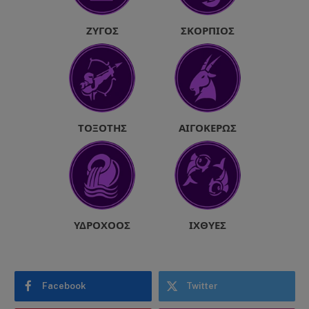
ΖΥΓΌΣ
ΣΚΟΡΠΙΌΣ
ΤΟΞΌΤΗΣ
ΑΙΓΌΚΕΡΩΣ
ΥΔΡΟΧΌΟΣ
ΙΧΘΎΕΣ
Facebook
Twitter