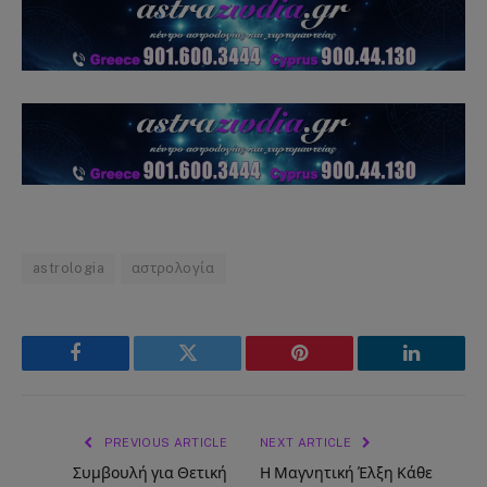
astrologia
αστρολογία
Facebook
Twitter
Pinterest
LinkedIn
PREVIOUS ARTICLE
NEXT ARTICLE
Συμβουλή για Θετική
Η Μαγνητική Έλξη Κάθε