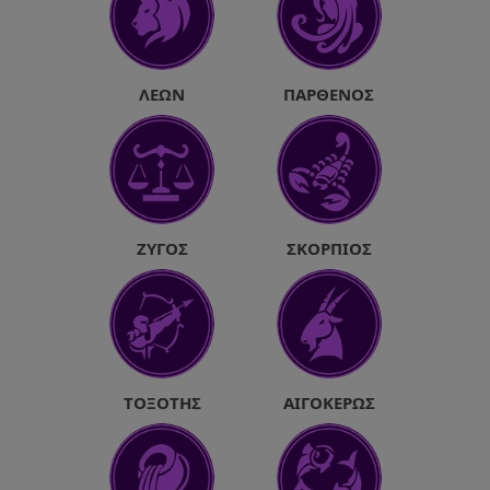
ΛΈΩΝ
ΠΑΡΘΈΝΟΣ
ΖΥΓΌΣ
ΣΚΟΡΠΙΌΣ
ΤΟΞΌΤΗΣ
ΑΙΓΌΚΕΡΩΣ