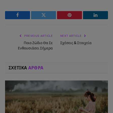
Facebook
Twitter
Pinterest
LinkedIn
PREVIOUS ARTICLE
NEXT ARTICLE
Ποιο Ζώδιο Θα Σε
Σχέσεις & Στοιχεία
Ενθουσιάσει Σήμερα
ΣΧΕΤΙΚΑ
ΑΡΘΡΑ