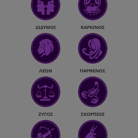
ΔΊΔΥΜΟΙ
ΚΑΡΚΊΝΟΣ
ΛΈΩΝ
ΠΑΡΘΈΝΟΣ
ΖΥΓΌΣ
ΣΚΟΡΠΙΌΣ