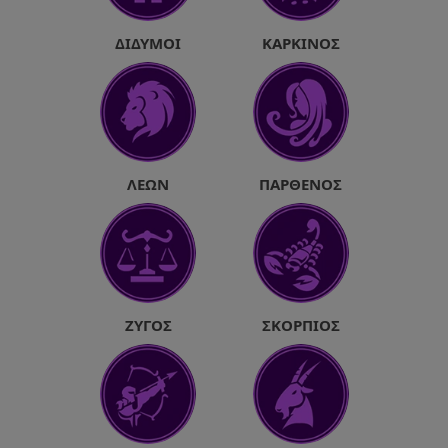
ΔΊΔΥΜΟΙ
ΚΑΡΚΊΝΟΣ
ΛΈΩΝ
ΠΑΡΘΈΝΟΣ
ΖΥΓΌΣ
ΣΚΟΡΠΙΌΣ