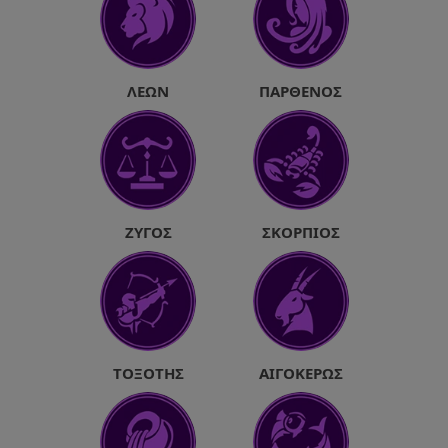
ΛΈΩΝ
ΠΑΡΘΈΝΟΣ
ΖΥΓΌΣ
ΣΚΟΡΠΙΌΣ
ΤΟΞΌΤΗΣ
ΑΙΓΌΚΕΡΩΣ