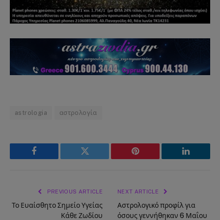
astrologia
αστρολογία
Facebook
Twitter
Pinterest
LinkedIn
PREVIOUS ARTICLE
NEXT ARTICLE
Το Ευαίσθητο Σημείο Υγείας
Αστρολογικό προφίλ για
Κάθε Ζωδίου
όσους γεννήθηκαν 6 Μαΐου