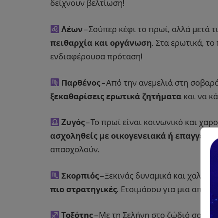
δείχνουν βελτίωση!
Λέων
– Σούπερ κέφι το πρωί, αλλά μετά τι
πειθαρχία και οργάνωση
. Στα ερωτικά, τ
ενδιαφέρουσα πρόταση!
Παρθένος
– Από την ανεμελιά στη σοβαρ
ξεκαθαρίσεις ερωτικά ζητήματα
και να κ
Ζυγός
– Το πρωί είναι κοινωνικό και χαρ
ασχοληθείς με οικογενειακά ή επαγγελμ
απασχολούν.
Σκορπιός
– Ξεκινάς δυναμικά και χαλαρά,
πιο στρατηγικές
. Ετοιμάσου για μια αποκ
Τοξότης
– Με τη Σελήνη στο ζώδιό σου ν