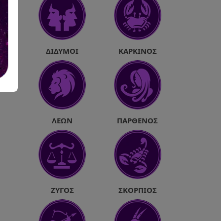
ΔΊΔΥΜΟΙ
ΚΑΡΚΊΝΟΣ
ΛΈΩΝ
ΠΑΡΘΈΝΟΣ
ΖΥΓΌΣ
ΣΚΟΡΠΙΌΣ