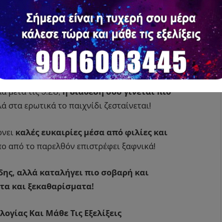
ποχρεώσεις απαιτούν προσοχή
.
ε τη Σελήνη στο ζώδιό σου,
παίρνεις τα ηνία
ει
επαφή με άτομο που σου έχει αφήσει
ά μετά τις 9:28,
η διάθεσή σου γίνεται πιο
λά στα ερωτικά το παιχνίδι ζεσταίνεται!
ρνει
καλές ευκαιρίες μέσα από φιλίες και
πο από το παρελθόν επιστρέφει ξαφνικά!
δης, αλλά καταλήγει πιο σοβαρή και
τα και ξεκαθαρίσματα!
γίας Και Μάθε Τις Εξελίξεις