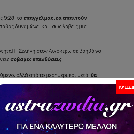
ς 9:28, τα
επαγγελματικά απαιτούν
ο πάθος δυναμώνει και ίσως λάβεις μια
ότητα! Η Σελήνη στον Αιγόκερω σε βοηθά να
άνεις
σοβαρές επενδύσεις
.
ούμενο, αλλά από το μεσημέρι και μετά,
θα
ατικά ζητήματα
. Σχέσεις από το παρελθόν σε
ΚΛΕΊΣ
 αλλά μετά τις 9:28,
οι σκέψεις σου γίνονται
άλυψη στα αισθηματικά!
ιώθεις
φουλ ενέργεια
, αλλά από το μεσημέρι και