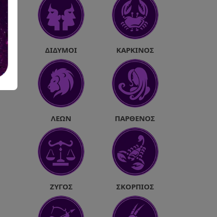
ΔΊΔΥΜΟΙ
ΚΑΡΚΊΝΟΣ
ΛΈΩΝ
ΠΑΡΘΈΝΟΣ
ΖΥΓΌΣ
ΣΚΟΡΠΙΌΣ