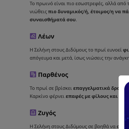
Το πρωινό είναι πιο εσωστρεφές, αλλά από τ
νιώθεις
πιο δυναμικός/ή, έτοιμος/η να π
συναισθήματά σου
.
Λέων
Η Σελήνη στους Διδύμους το πρωί ευνοεί
φι
απόγευμα και μετά, ίσως νιώσεις την ανάγκ
Παρθένος
Το πρωί σε βρίσκει
επαγγελματικά δραστή
Καρκίνο φέρνει
επαφές με φίλους και συ
Ζυγός
Η Σελήνη στους Διδύμους σε βοηθά να
σκεφτ