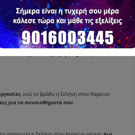
η Σελήνη στον Καρκίνο φέρνει
επαγγελματικές
ματα και εκκρεμότητες
, αλλά το απόγευμα η
αι διάθεση για αναζήτηση νοήματος και
εργασίες
, ενώ το βράδυ η Σελήνη στον Καρκίνο
εις για τα συναισθήματά σου
.
 το απόγευμα η Σελήνη στον Καρκίνο φέρνει
πιο