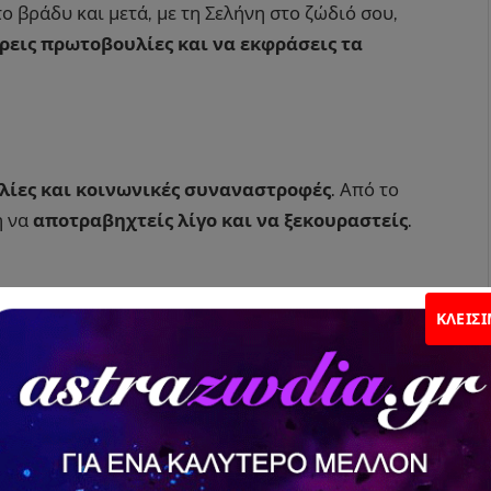
ο βράδυ και μετά, με τη Σελήνη στο ζώδιό σου,
άρεις πρωτοβουλίες και να εκφράσεις τα
λίες και κοινωνικές συναναστροφές
. Από το
η να
αποτραβηχτείς λίγο και να ξεκουραστείς
.
ΚΛΕΊΣ
ριο/α
, ενώ από το βράδυ και μετά, η Σελήνη στον
ναισθηματική στήριξη
.
είς νέες ιδέες, να μάθεις και να