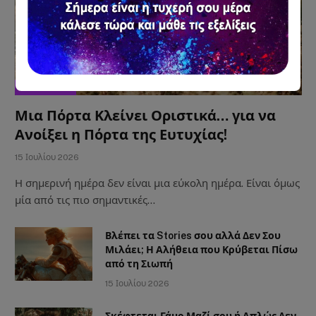
ΑΣΤΡΟΛΟΓΙΑ
Μια Πόρτα Κλείνει Οριστικά… για να
Ανοίξει η Πόρτα της Ευτυχίας!
15 Ιουλίου 2026
Η σημερινή ημέρα δεν είναι μια εύκολη ημέρα. Είναι όμως
μία από τις πιο σημαντικές…
Βλέπει τα Stories σου αλλά Δεν Σου
Μιλάει; Η Αλήθεια που Κρύβεται Πίσω
από τη Σιωπή
15 Ιουλίου 2026