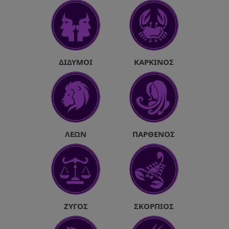
ΔΊΔΥΜΟΙ
ΚΑΡΚΊΝΟΣ
ΛΈΩΝ
ΠΑΡΘΈΝΟΣ
ΖΥΓΌΣ
ΣΚΟΡΠΙΌΣ