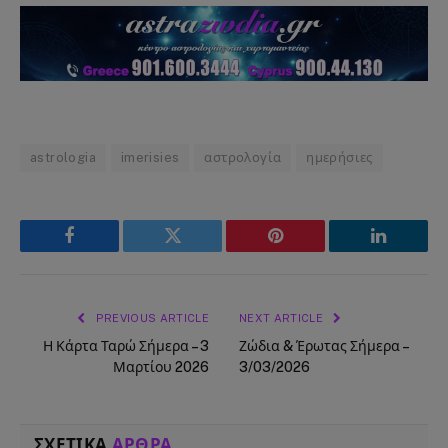
astrologia
imerisies
αστρολογία
ημερήσιες
Facebook
Twitter
Pinterest
LinkedIn
PREVIOUS ARTICLE
NEXT ARTICLE
Η Κάρτα Ταρώ Σήμερα – 3
Ζώδια & Έρωτας Σήμερα –
Μαρτίου 2026
3/03/2026
ΣΧΕΤΙΚΑ
ΑΡΘΡΑ