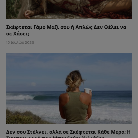
Σκέφτεται Γάμο Μαζί σου ή Απλώς Δεν Θέλει να
σε Χάσει;
15 Ιουλίου 2026
Δεν σου Στέλνει, αλλά σε Σκέφτεται Κάθε Μέρα; Η