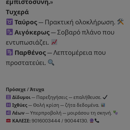
εμπιστοσύνη.»
Τυχερά
Ταύρος
— Πρακτική ολοκλήρωση.
Αιγόκερως
— Σοβαρό πλάνο που
εντυπωσιάζει.
Παρθένος
— Λεπτομέρεια που
προστατεύει.
Πρόσεχε / Άτυχα
Δίδυμοι
— Παρεξηγήσεις — επαλήθευσε.
Ιχθύες
— Θολή κρίση — ζήτα δεδομένα.
Λέων
— Υπερπροβολή — μοιράσου τη σκηνή.
ΚΑΛΕΣΕ:
9016003444 / 90044130.