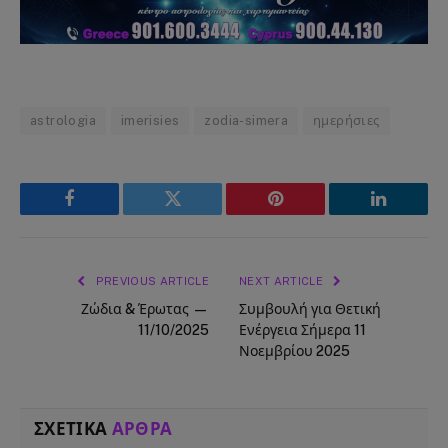
astrologia
imerisies
zodia-simera
ημερήσιες
Facebook
Twitter
Pinterest
LinkedIn
PREVIOUS ARTICLE
NEXT ARTICLE
Ζώδια & Έρωτας —
Συμβουλή για Θετική
11/10/2025
Ενέργεια Σήμερα 11
Νοεμβρίου 2025
ΣΧΕΤΙΚΑ
ΑΡΘΡΑ