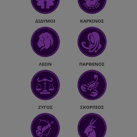
ΔΊΔΥΜΟΙ
ΚΑΡΚΊΝΟΣ
ΛΈΩΝ
ΠΑΡΘΈΝΟΣ
ΖΥΓΌΣ
ΣΚΟΡΠΙΌΣ