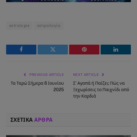
astrologia
αστρολογία
Facebook
Twitter
Pinterest
LinkedIn
PREVIOUS ARTICLE
NEXT ARTICLE
Τα Ταρώ Σήμερα 6 Ιουνίου
Σ’ Αγαπά ή Παίζει; Πώς να
2025
Ξεχωρίσεις το Παιχνίδι από
την Καρδιά
ΣΧΕΤΙΚΑ
ΑΡΘΡΑ