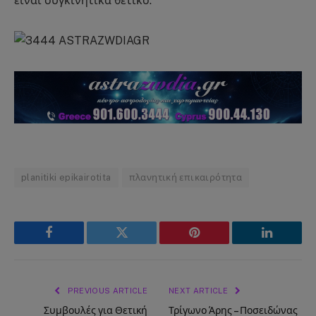
είναι συγκινητικά θετικό.
planitiki epikairotita
πλανητική επικαιρότητα
Facebook
Twitter
Pinterest
LinkedIn
PREVIOUS ARTICLE
NEXT ARTICLE
Συμβουλές για Θετική
Τρίγωνο Άρης – Ποσειδώνας