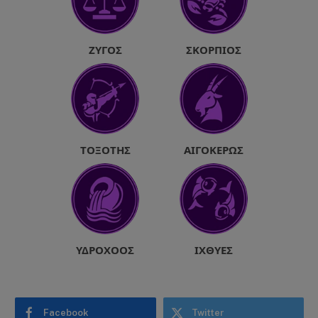
ΖΥΓΌΣ
ΣΚΟΡΠΙΌΣ
ΤΟΞΌΤΗΣ
ΑΙΓΌΚΕΡΩΣ
ΥΔΡΟΧΌΟΣ
ΙΧΘΎΕΣ
Facebook
Twitter