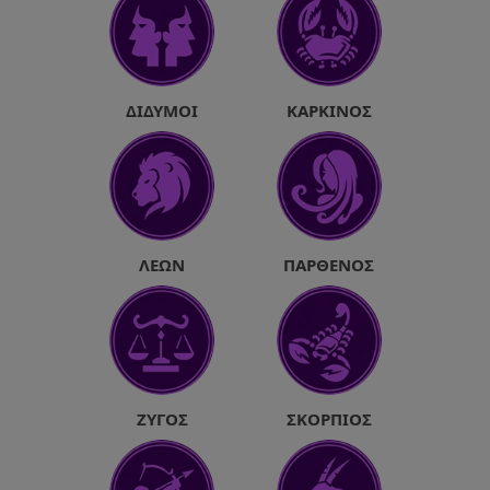
ΔΊΔΥΜΟΙ
ΚΑΡΚΊΝΟΣ
ΛΈΩΝ
ΠΑΡΘΈΝΟΣ
ΖΥΓΌΣ
ΣΚΟΡΠΙΌΣ