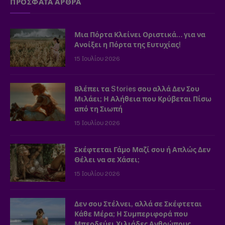
ΠΡΟΣΦΑΤΑ ΑΡΘΡΑ
Μια Πόρτα Κλείνει Οριστικά… για να
Ανοίξει η Πόρτα της Ευτυχίας!
15 Ιουλίου 2026
Βλέπει τα Stories σου αλλά Δεν Σου
Μιλάει; Η Αλήθεια που Κρύβεται Πίσω
από τη Σιωπή
15 Ιουλίου 2026
Σκέφτεται Γάμο Μαζί σου ή Απλώς Δεν
Θέλει να σε Χάσει;
15 Ιουλίου 2026
Δεν σου Στέλνει, αλλά σε Σκέφτεται
Κάθε Μέρα; Η Συμπεριφορά που
Μπερδεύει Χιλιάδες Ανθρώπους