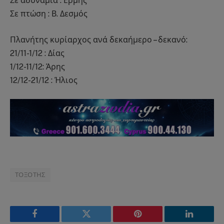
Σε αδυναμία : Ερμής
Σε πτώση : Β. Δεσμός
Πλανήτης κυρίαρχος ανά δεκαήμερο – δεκανό:
21/11-1/12 : Δίας
1/12-11/12: Άρης
12/12-21/12 : Ήλιος
ΤΟΞΟΤΗΣ
Facebook
Twitter
Pinterest
LinkedIn