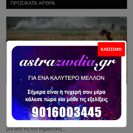
ΠΡΟΣΦΑΤΑ ΑΡΘΡΑ
ΚΛΕΊΣΙΜΟ
ΑΣΤΡΟΛΟΓΙΑ
Μια Πόρτα Κλείνει Οριστικά… για να
Ανοίξει η Πόρτα της Ευτυχίας!
15 Ιουλίου 2026
Η σημερινή ημέρα δεν είναι μια εύκολη ημέρα. Είναι όμως
μία από τις πιο σημαντικές…