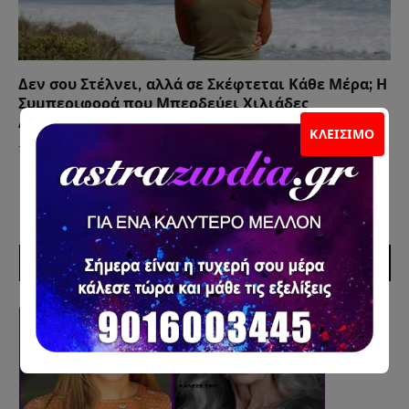
Δεν σου Στέλνει, αλλά σε Σκέφτεται Κάθε Μέρα; Η
Συμπεριφορά που Μπερδεύει Χιλιάδες
Ανθρώπους
ΚΛΕΊΣΙΜΟ
12 Ιουλίου 2026
ΣΥΝΕΡΓΑΤΕΣ