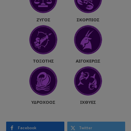
ΖΥΓΌΣ
ΣΚΟΡΠΙΌΣ
ΤΟΞΌΤΗΣ
ΑΙΓΌΚΕΡΩΣ
ΥΔΡΟΧΌΟΣ
ΙΧΘΎΕΣ
Facebook
Twitter