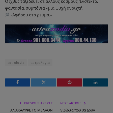
Ο Ιχθύς ταξιδεύει σε άλλους κόσμους. Ένστικτο,
φαντασία, συμπόνια – μια ψυχή ανοιχτή.
«Αφήσου στο ρεύμα.»
astrologia
αστρολογία
Facebook
Twitter
Pinterest
LinkedIn
PREVIOUS ARTICLE
NEXT ARTICLE
ΑΝΑΚΑΛΥΨΕ ΤΟ ΜΕΛΛΟΝ
3 Ζώδια που θα Δουν