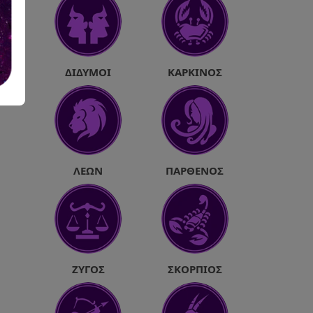
ΔΊΔΥΜΟΙ
ΚΑΡΚΊΝΟΣ
ΛΈΩΝ
ΠΑΡΘΈΝΟΣ
ΖΥΓΌΣ
ΣΚΟΡΠΙΌΣ