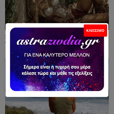
ΚΛΕΊΣΙΜΟ
Σκέφτεται Γάμο Μαζί σου ή Απλώς Δεν Θέλει να
σε Χάσει;
15 Ιουλίου 2026