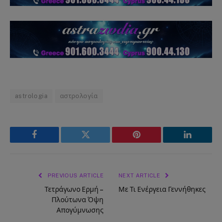
astrologia
αστρολογία
Facebook
Twitter
Pinterest
LinkedIn
PREVIOUS ARTICLE
NEXT ARTICLE
Τετράγωνο Ερμή –
Με Τι Ενέργεια Γεννήθηκες
Πλούτωνα Όψη
Απογύμνωσης