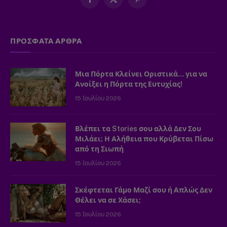
Facebook
X
Pinterest
(Twitter)
ΠΡΟΣΦΑΤΑ ΑΡΘΡΑ
Μια Πόρτα Κλείνει Οριστικά… για να
Ανοίξει η Πόρτα της Ευτυχίας!
15 Ιουλίου 2026
Βλέπει τα Stories σου αλλά Δεν Σου
Μιλάει; Η Αλήθεια που Κρύβεται Πίσω
από τη Σιωπή
15 Ιουλίου 2026
Σκέφτεται Γάμο Μαζί σου ή Απλώς Δεν
Θέλει να σε Χάσει;
15 Ιουλίου 2026