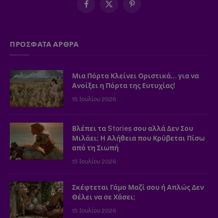
Facebook
X
Pinterest
(Twitter)
ΠΡΟΣΦΑΤΑ ΑΡΘΡΑ
Μια Πόρτα Κλείνει Οριστικά… για να
Ανοίξει η Πόρτα της Ευτυχίας!
15 Ιουλίου 2026
Βλέπει τα Stories σου αλλά Δεν Σου
Μιλάει; Η Αλήθεια που Κρύβεται Πίσω
από τη Σιωπή
15 Ιουλίου 2026
Σκέφτεται Γάμο Μαζί σου ή Απλώς Δεν
Θέλει να σε Χάσει;
15 Ιουλίου 2026