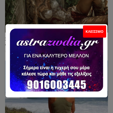
ΚΛΕΊΣΙΜΟ
Σκέφτεται Γάμο Μαζί σου ή Απλώς Δεν Θέλει να
σε Χάσει;
15 Ιουλίου 2026