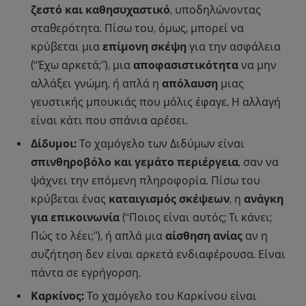
ζεστό και καθησυχαστικό
, υποδηλώνοντας
σταθερότητα. Πίσω του, όμως, μπορεί να
κρύβεται μια
επίμονη σκέψη
για την ασφάλεια
(“Έχω αρκετά;”), μια
αποφασιστικότητα
να μην
αλλάξει γνώμη, ή απλά η
απόλαυση
μιας
γευστικής μπουκιάς που μόλις έφαγε. Η αλλαγή
είναι κάτι που σπάνια αρέσει.
Δίδυμοι:
Το χαμόγελο των Διδύμων είναι
σπινθηροβόλο και γεμάτο περιέργεια
, σαν να
ψάχνει την επόμενη πληροφορία. Πίσω του
κρύβεται ένας
καταιγισμός σκέψεων
, η
ανάγκη
για επικοινωνία
(“Ποιος είναι αυτός; Τι κάνει;
Πώς το λέει;”), ή απλά μια
αίσθηση ανίας
αν η
συζήτηση δεν είναι αρκετά ενδιαφέρουσα. Είναι
πάντα σε εγρήγορση.
Καρκίνος:
Το χαμόγελο του Καρκίνου είναι