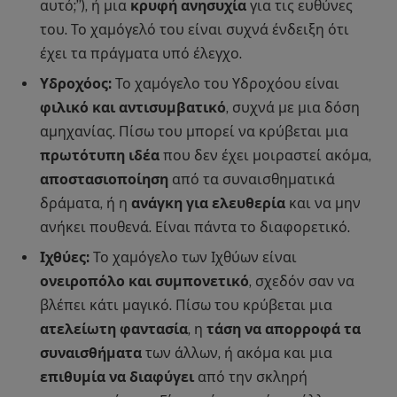
αυτό;”), ή μια
κρυφή ανησυχία
για τις ευθύνες
του. Το χαμόγελό του είναι συχνά ένδειξη ότι
έχει τα πράγματα υπό έλεγχο.
Υδροχόος:
Το χαμόγελο του Υδροχόου είναι
φιλικό και αντισυμβατικό
, συχνά με μια δόση
αμηχανίας. Πίσω του μπορεί να κρύβεται μια
πρωτότυπη ιδέα
που δεν έχει μοιραστεί ακόμα,
αποστασιοποίηση
από τα συναισθηματικά
δράματα, ή η
ανάγκη για ελευθερία
και να μην
ανήκει πουθενά. Είναι πάντα το διαφορετικό.
Ιχθύες:
Το χαμόγελο των Ιχθύων είναι
ονειροπόλο και συμπονετικό
, σχεδόν σαν να
βλέπει κάτι μαγικό. Πίσω του κρύβεται μια
ατελείωτη φαντασία
, η
τάση να απορροφά τα
συναισθήματα
των άλλων, ή ακόμα και μια
επιθυμία να διαφύγει
από την σκληρή