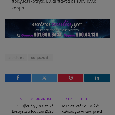
πραγματικότητα. Είναι πάντα σε έναν άλλο
κόσμο.
astrologia
αστρολογία
Facebook
Twitter
Pinterest
LinkedIn
PREVIOUS ARTICLE
NEXT ARTICLE
Συμβουλή για Θετική
Το Ένστικτό Σου Μιλά;
Ενέργεια 5 Ιουνίου 2025
Κάλεσε για Απαντήσεις!