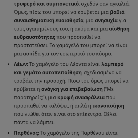
τρυφερό και συμπονετικό
, σχεδόν σαν αγκαλιά.
Όμως, πίσω του μπορεί να κρύβεται μια
βαθιά
συναισθηματική ευαισθησία
, μια
ανησυχία
για
τους αγαπημένους του, ή ακόμα και μια
αίσθηση
ευθραυστότητας
που προσπαθεί να
προστατεύσει. Το χαμόγελό του μπορεί να είναι
μια ασπίδα για τον εσωτερικό του κόσμο.
Λέων:
Το χαμόγελο του Λέοντα είναι
λαμπερό
και γεμάτο αυτοπεποίθηση
, σχεδιασμένο να
τραβάει την προσοχή. Πίσω του όμως μπορεί να
κρύβεται η
ανάγκη για επιβεβαίωση
(“Με
παρατηρείς;”), μια
κρυφή ανασφάλεια
που
προσπαθεί να καλύψει, ή απλά η
ικανοποίηση
που νιώθει όταν είναι στο επίκεντρο. Θέλει
πάντα να λάμπει.
Παρθένος:
Το χαμόγελο της Παρθένου είναι