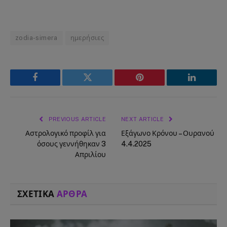
zodia-simera
ημερήσιες
Facebook
Twitter
Pinterest
LinkedIn
PREVIOUS ARTICLE
NEXT ARTICLE
Αστρολογικό προφίλ για
Εξάγωνο Κρόνου – Ουρανού
όσους γεννήθηκαν 3
4.4.2025
Απριλίου
ΣΧΕΤΙΚΑ
ΑΡΘΡΑ