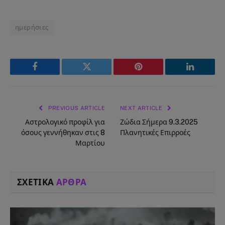
ημερήσιες
Facebook
Twitter
Pinterest
LinkedIn
PREVIOUS ARTICLE
NEXT ARTICLE
Αστρολογικό προφίλ για
Ζώδια Σήμερα 9.3.2025
όσους γεννήθηκαν στις 8
Πλανητικές Επιρροές
Μαρτίου
ΣΧΕΤΙΚΑ
ΑΡΘΡΑ