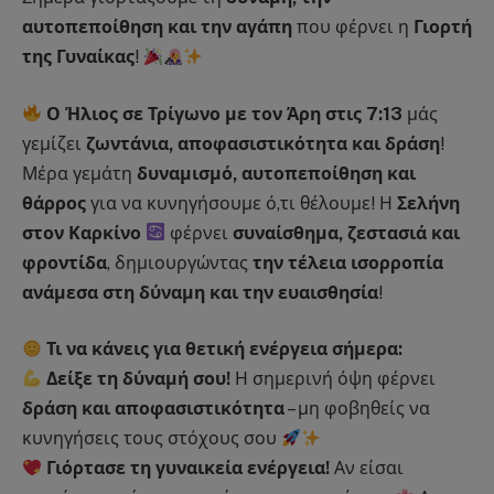
αυτοπεποίθηση και την αγάπη
που φέρνει η
Γιορτή
της Γυναίκας
!
Ο Ήλιος σε Τρίγωνο με τον Άρη στις 7:13
μάς
γεμίζει
ζωντάνια, αποφασιστικότητα και δράση
!
Μέρα γεμάτη
δυναμισμό, αυτοπεποίθηση και
θάρρος
για να κυνηγήσουμε ό,τι θέλουμε! Η
Σελήνη
στον Καρκίνο
φέρνει
συναίσθημα, ζεστασιά και
φροντίδα
, δημιουργώντας
την τέλεια ισορροπία
ανάμεσα στη δύναμη και την ευαισθησία
!
Τι να κάνεις για θετική ενέργεια σήμερα:
Δείξε τη δύναμή σου!
Η σημερινή όψη φέρνει
δράση και αποφασιστικότητα
– μη φοβηθείς να
κυνηγήσεις τους στόχους σου
Γιόρτασε τη γυναικεία ενέργεια!
Αν είσαι