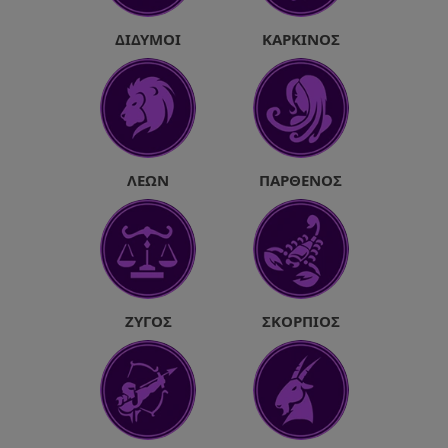
ΔΊΔΥΜΟΙ
ΚΑΡΚΊΝΟΣ
ΛΈΩΝ
ΠΑΡΘΈΝΟΣ
ΖΥΓΌΣ
ΣΚΟΡΠΙΌΣ