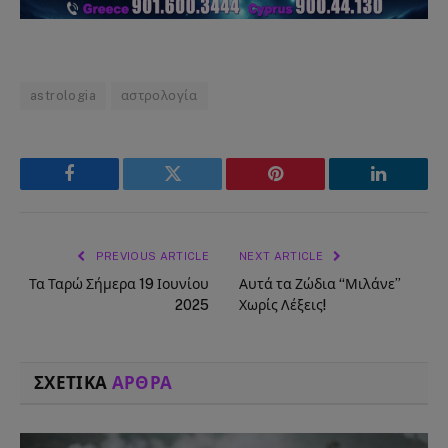
astrologia
αστρολογία
Facebook
Twitter
Pinterest
LinkedIn
PREVIOUS ARTICLE
NEXT ARTICLE
Τα Ταρώ Σήμερα 19 Ιουνίου
Αυτά τα Ζώδια “Μιλάνε”
2025
Χωρίς Λέξεις!
ΣΧΕΤΙΚΑ
ΑΡΘΡΑ