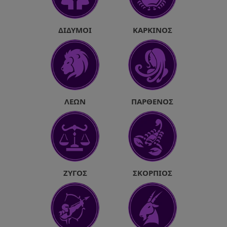
ΔΊΔΥΜΟΙ
ΚΑΡΚΊΝΟΣ
ΛΈΩΝ
ΠΑΡΘΈΝΟΣ
ΖΥΓΌΣ
ΣΚΟΡΠΙΌΣ