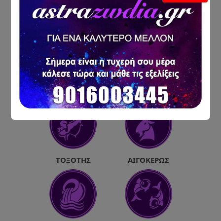
ΛΈΩΝ
ΠΑΡΘΈΝΟΣ
ΖΥΓΌΣ
ΣΚΟΡΠΙΌΣ
ΤΟΞΌΤΗΣ
ΑΙΓΌΚΕΡΩΣ