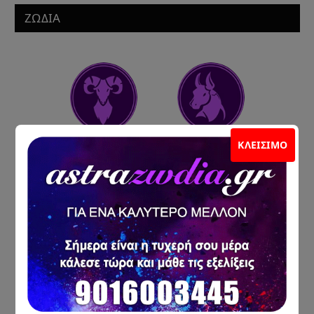
ΖΩΔΙΑ
ΚΛΕΊΣΙΜΟ
ΚΡΙΌΣ
ΤΑΎΡΟΣ
ΔΊΔΥΜΟΙ
ΚΑΡΚΊΝΟΣ