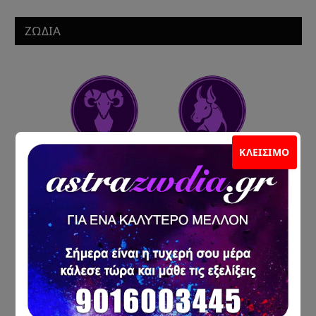
ΖΩΔΙΑ
ΚΛΕΊΣΙΜΟ
ΚΡΙΌΣ
ΤΑΎΡΟΣ
ΔΊΔΥΜΟΙ
ΚΑΡΚΊΝΟΣ