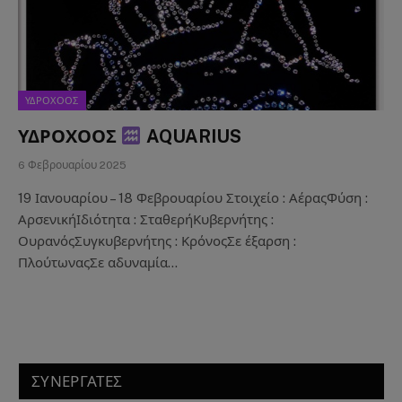
ΥΔΡΟΧΟΟΣ
ΥΔΡΟΧΟΟΣ
AQUARIUS
6 Φεβρουαρίου 2025
19 Ιανουαρίου – 18 Φεβρουαρίου Στοιχείο : ΑέραςΦύση :
ΑρσενικήΙδιότητα : ΣταθερήΚυβερνήτης :
ΟυρανόςΣυγκυβερνήτης : ΚρόνοςΣε έξαρση :
ΠλούτωναςΣε αδυναμία…
ΣΥΝΕΡΓΑΤΕΣ