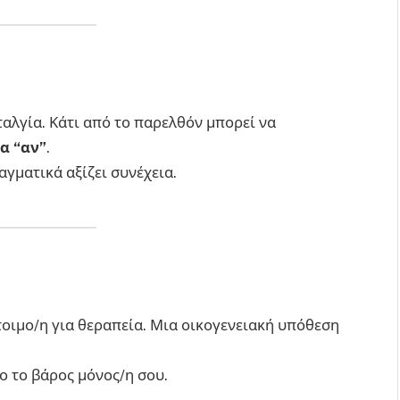
ταλγία. Κάτι από το παρελθόν μπορεί να
α “αν”
.
γματικά αξίζει συνέχεια.
έτοιμο/η για θεραπεία. Μια οικογενειακή υπόθεση
ο το βάρος μόνος/η σου.