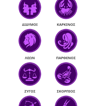
ΔΊΔΥΜΟΙ
ΚΑΡΚΊΝΟΣ
ΛΈΩΝ
ΠΑΡΘΈΝΟΣ
ΖΥΓΌΣ
ΣΚΟΡΠΙΌΣ