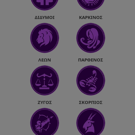
ΔΊΔΥΜΟΙ
ΚΑΡΚΊΝΟΣ
ΛΈΩΝ
ΠΑΡΘΈΝΟΣ
ΖΥΓΌΣ
ΣΚΟΡΠΙΌΣ