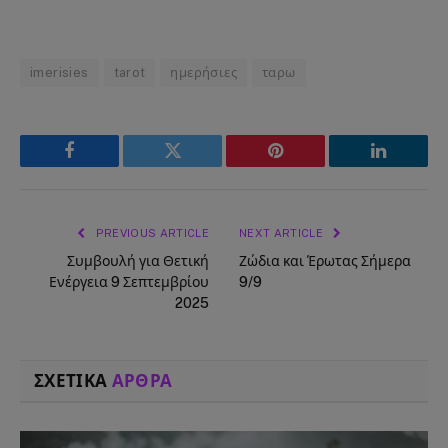
imerisies
tarot
ημερήσιες
ταρω
Facebook
Twitter
Pinterest
LinkedIn
PREVIOUS ARTICLE
NEXT ARTICLE
Συμβουλή για Θετική
Ζώδια και Έρωτας Σήμερα
Ενέργεια 9 Σεπτεμβρίου
9/9
2025
ΣΧΕΤΙΚΑ
ΑΡΘΡΑ