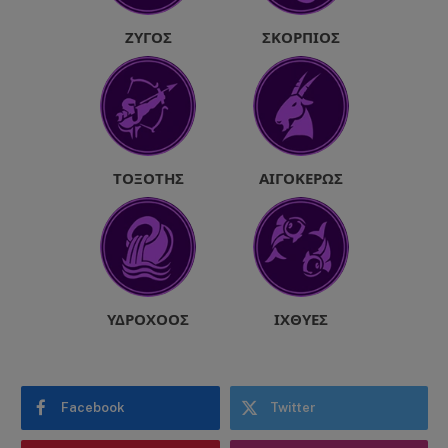
ΖΥΓΌΣ
ΣΚΟΡΠΙΌΣ
ΤΟΞΌΤΗΣ
ΑΙΓΌΚΕΡΩΣ
ΥΔΡΟΧΌΟΣ
ΙΧΘΎΕΣ
Facebook
Twitter