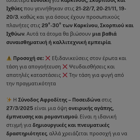
ιδιαίτερα
ευνοϊκή
για
Καρκίνους, Σκορπιούς και
Ιχθύες
που γεννήθηκαν στις
21-22/7, 20-21/11, 19-
20/3
, καθώς και για όσους έχουν προσωπικούς
πλανήτες στις
29°-30° των Καρκίνου, Σκορπιού και
Ιχθύων
. Αυτά τα άτομα θα βιώσουν
μια βαθιά
συναισθηματική ή καλλιτεχνική εμπειρία
.
Προσοχή σε:
Εξιδανικεύσεις στον έρωτα και
τάση για απογοήτευση
Ψευδαισθήσεις και
απατηλές καταστάσεις
Την τάση για φυγή από
την πραγματικότητα
Η
Σύνοδος Αφροδίτης – Ποσειδώνα
στις
27/3/2025
είναι μια όψη
ονειρικής αγάπης,
έμπνευσης και ρομαντισμού
. Είναι η ιδανική
στιγμή για
δημιουργικές και πνευματικές
δραστηριότητες
, αλλά χρειάζεται προσοχή για να