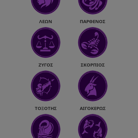
ΛΈΩΝ
ΠΑΡΘΈΝΟΣ
ΖΥΓΌΣ
ΣΚΟΡΠΙΌΣ
ΤΟΞΌΤΗΣ
ΑΙΓΌΚΕΡΩΣ