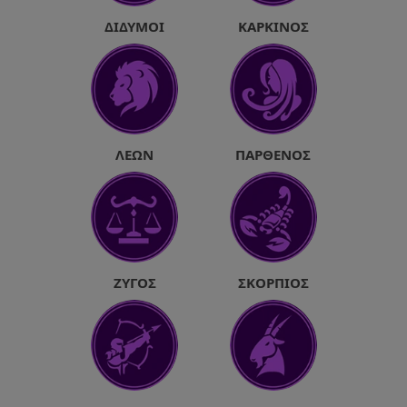
ΔΊΔΥΜΟΙ
ΚΑΡΚΊΝΟΣ
ΛΈΩΝ
ΠΑΡΘΈΝΟΣ
ΖΥΓΌΣ
ΣΚΟΡΠΙΌΣ