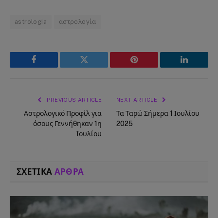
astrologia
αστρολογία
Facebook
Twitter
Pinterest
LinkedIn
PREVIOUS ARTICLE
NEXT ARTICLE
Αστρολογικό Προφίλ για
Τα Ταρώ Σήμερα 1 Ιουλίου
όσους Γεννήθηκαν 1η
2025
Ιουλίου
ΣΧΕΤΙΚΑ
ΑΡΘΡΑ