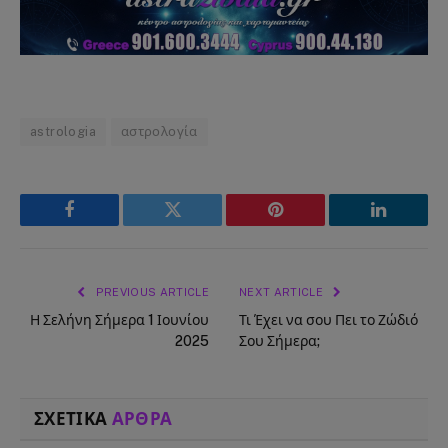
astrologia
αστρολογία
Facebook
Twitter
Pinterest
LinkedIn
PREVIOUS ARTICLE
NEXT ARTICLE
Η Σελήνη Σήμερα 1 Ιουνίου
Τι Έχει να σου Πει το Ζώδιό
2025
Σου Σήμερα;
ΣΧΕΤΙΚΑ
ΑΡΘΡΑ