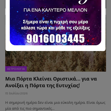
ΠΡΟΣΦΑΤΑ ΑΡΘΡΑ
ΑΣΤΡΟΛΟΓΙΑ
Μια Πόρτα Κλείνει Οριστικά… για να
Ανοίξει η Πόρτα της Ευτυχίας!
15 Ιουλίου 2026
Η σημερινή ημέρα δεν είναι μια εύκολη ημέρα. Είναι όμως
μία από τις πιο σημαντικές…