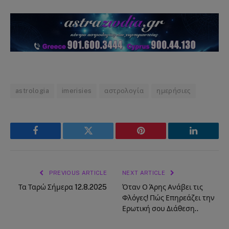
astrologia
imerisies
αστρολογία
ημερήσιες
Facebook
Twitter
Pinterest
LinkedIn
PREVIOUS ARTICLE
NEXT ARTICLE
Τα Ταρώ Σήμερα 12.8.2025
Όταν Ο Άρης Ανάβει τις
Φλόγες! Πώς Επηρεάζει την
Ερωτική σου Διάθεση..