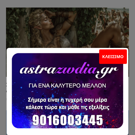
ΚΛΕΊΣΙΜΟ
Σκέφτεται Γάμο Μαζί σου ή Απλώς Δεν Θέλει να
σε Χάσει;
15 Ιουλίου 2026