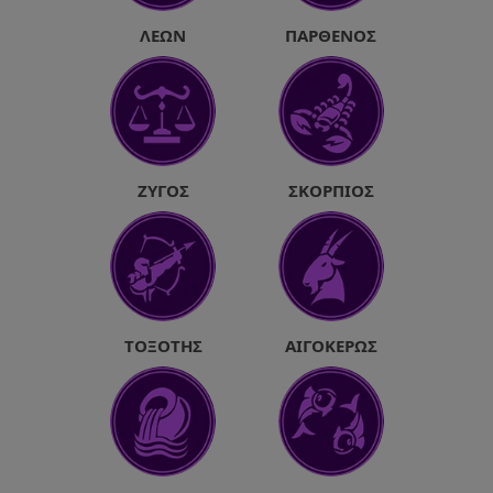
ΛΈΩΝ
ΠΑΡΘΈΝΟΣ
ΖΥΓΌΣ
ΣΚΟΡΠΙΌΣ
ΤΟΞΌΤΗΣ
ΑΙΓΌΚΕΡΩΣ