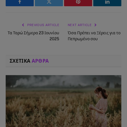
Facebook
Twitter
Pinterest
LinkedIn
PREVIOUS ARTICLE
NEXT ARTICLE
Τα Ταρώ Σήμερα 23 Ιουνίου
Όσα Πρέπει να Ξέρεις για το
2025
Πεπρωμένο σου
ΣΧΕΤΙΚΑ
ΑΡΘΡΑ