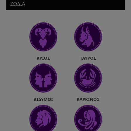
ΖΩΔΙΑ
ΚΡΙΌΣ
ΤΑΎΡΟΣ
ΔΊΔΥΜΟΙ
ΚΑΡΚΊΝΟΣ