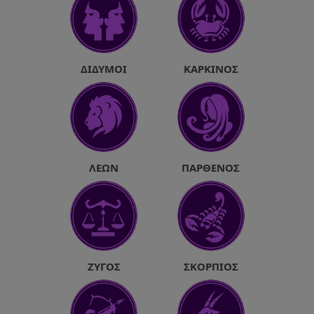
ΔΊΔΥΜΟΙ
ΚΑΡΚΊΝΟΣ
ΛΈΩΝ
ΠΑΡΘΈΝΟΣ
ΖΥΓΌΣ
ΣΚΟΡΠΙΌΣ