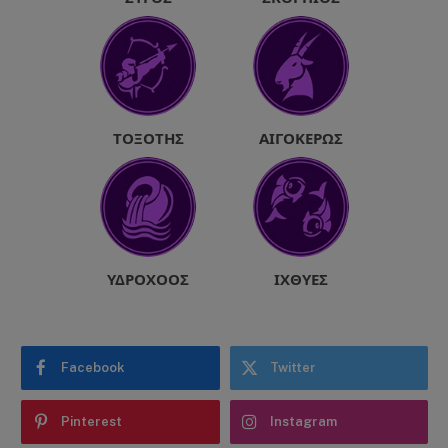
ΤΟΞΌΤΗΣ
ΑΙΓΌΚΕΡΩΣ
ΥΔΡΟΧΌΟΣ
ΙΧΘΎΕΣ
Facebook
Twitter
Pinterest
Instagram