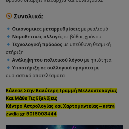
εφόσον υπάρχει πειθαρχία και συνεργασία.
Συνολικά:
Οικονομικές μεταρρυθμίσεις
με ρεαλισμό
Νομοθετικές αλλαγές
σε βάθος χρόνου
Τεχνολογική πρόοδος
με υπεύθυνη θεσμική
στήριξη
Ανάληψη του πολιτικού λόγου
με ηπιότητα
Υποστήριξη σε συλλογικά οράματα
με
ουσιαστικά αποτελέσματα
Κάλεσε Στην Καλύτερη Γραμμή Μελλοντολογίας
Και Μάθε Τις Εξελίξεις
Κέντρο Αστρολογίας και Χαρτομαντείας – astra
zwdia gr 9016003444